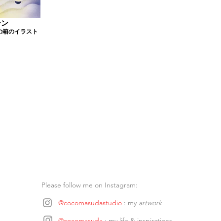
ーン
の箱のイラスト
Please follow me on Instagram:
@cocomasudastudio
: my
artwork
@cocomasuda
: my life & inspirations