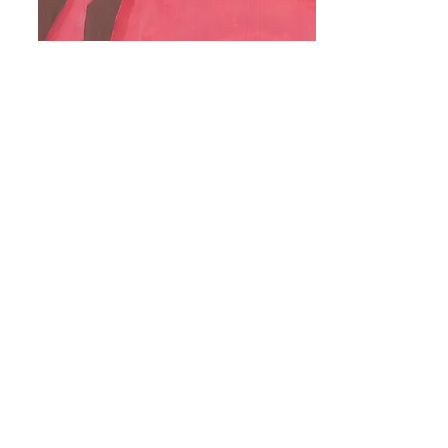
​絵画
様式されて、どこかシュールなスタイルで描
いてきたイラストとは異なり、人物や街並み
は具象的に描いていました。でも、何年も絵
を描く事を中断している間に、日本人として
の原点に立ち返り、イラストレーションと絵
画を融合させた装飾美術に取り組んでいま
す。
Coco Masuda Studio
cocomasuda@gmail.com
+1.917.439.6416